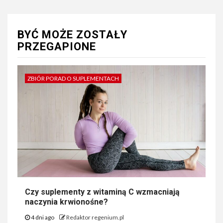
BYĆ MOŻE ZOSTAŁY
PRZEGAPIONE
ZBIÓR PORAD O SUPLEMENTACH
Czy suplementy z witaminą C wzmacniają
naczynia krwionośne?
4 dni ago
Redaktor regenium.pl